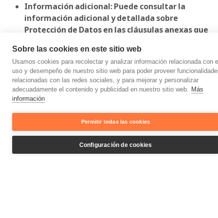
Información adicional: Puede consultar la
información adicional y detallada sobre
Protección de Datos en las cláusulas anexas que
se encuentran en
Sobre las cookies en este sitio web
https://yonolohago.es/politica-privacidad
Usamos cookies para recolectar y analizar información relacionada con e
uso y desempeño de nuestro sitio web para poder proveer funcionalidade
En ADRIAN GONZÁLEZ GALLEGO trabajamos para
relacionadas con las redes sociales, y para mejorar y personalizar
ofrecerte a través de nuestros productos y servicios la
adecuadamente el contenido y publicidad en nuestro sitio web.
Más
mejor experiencia posible. En algunos casos, es
información
necesario recabar información para conseguirlo. Nos
importa tu privacidad y creemos que debemos ser
Permitir todas las cookies
transparentes al respecto. Por ello, y a efectos de lo
previsto en el REGLAMENTO (UE) 2016/679 DEL
Configuración de cookies
PARLAMENTO EUROPEO Y DEL CONSEJO de 27 de abril
de 2016 (en adelante, “RGPD”) relativo a la protección de
las personas físicas en lo que respecta al tratamiento de
datos personales y a la libre circulación de estos datos, y
la LEY 34/2002, de 11 de julio, de Servicios de la Sociedad
de la información y de comercio electrónico (en adelante,